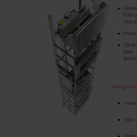
Fahr
Führu
mm-Sc
Front
Türen
bzw. 
Siche
Wenig Plat
hohe 
Hol-
befri