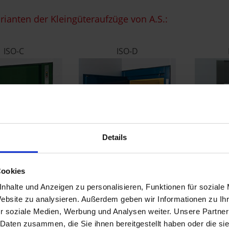
ianten der Kleingüteraufzüge von A.S.:
ISO-C
ISO-D
Details
Dreh-
üren bodenbündig
Drehtüren bodenbündig
Cookies
Kom
nhalte und Anzeigen zu personalisieren, Funktionen für soziale
Website zu analysieren. Außerdem geben wir Informationen zu I
r soziale Medien, Werbung und Analysen weiter. Unsere Partner
 Daten zusammen, die Sie ihnen bereitgestellt haben oder die s
0kg belastbar und mit einer maximalen Kabinengröße von 1