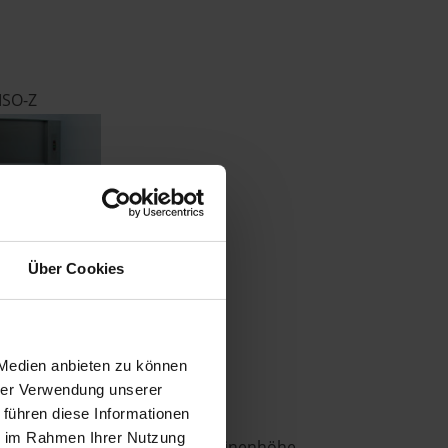
ISO-Z
Über Cookies
Schiebetür-
bination
 Medien anbieten zu können
hrer Verwendung unserer
 führen diese Informationen
ie im Rahmen Ihrer Nutzung
,0 m² bzw. einer maximalen Kabinenhöhe