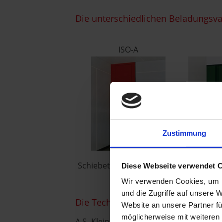
Die unterschiedlichen Beladungsvar
ISO-A
Zustimmung
Schiebetüren auf Brüstung
Schiebet
Diese Webseite verwendet 
Wir verwenden Cookies, um I
und die Zugriffe auf unsere 
Die Technik hinter der Aufzugstür…
Website an unsere Partner fü
möglicherweise mit weiteren
A.S.-Kleingüteraufzüge sind bis zu 30