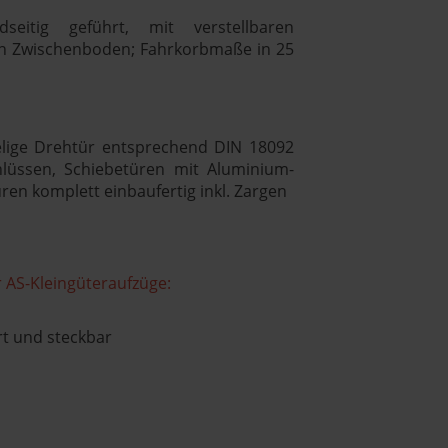
seitig geführt, mit verstellbaren
n Zwischenboden; Fahrkorbmaße in 25
gelige Drehtür entsprechend DIN 18092
hlüssen, Schiebetüren mit Aluminium-
üren komplett einbaufertig inkl. Zargen
r AS-Kleingüteraufzüge:
rt und steckbar