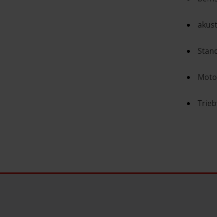
akust
Stand
Motor
Trie