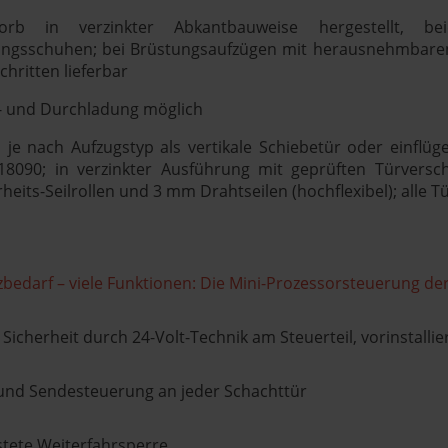
korb in verzinkter Abkantbauweise hergestellt, beid
ngsschuhen; bei Brüstungsaufzügen mit herausnehmbare
hritten lieferbar
- und Durchladung möglich
 je nach Aufzugstyp als vertikale Schiebetür oder einflü
18090; in verzinkter Ausführung mit geprüften Türversc
rheits-Seilrollen und 3 mm Drahtseilen (hochflexibel); alle T
zbedarf – viele Funktionen: Die Mini-Prozessorsteuerung de
Sicherheit durch 24-Volt-Technik am Steuerteil, vorinstallie
 und Sendesteuerung an jeder Schachttür
stete Weiterfahrsperre